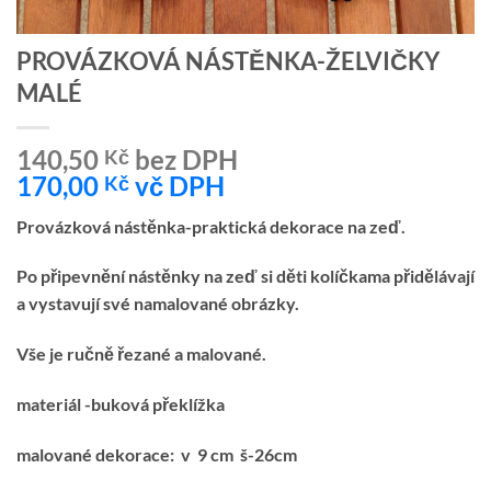
PROVÁZKOVÁ NÁSTĚNKA-ŽELVIČKY
MALÉ
140,50
bez DPH
Kč
170,00
vč DPH
Kč
Provázková nástěnka-praktická dekorace na zeď.
Po připevnění nástěnky na zeď si děti kolíčkama přidělávají
a vystavují své namalované obrázky.
Vše je ručně řezané a malované.
materiál -buková překlížka
malované dekorace: v 9 cm š-26cm