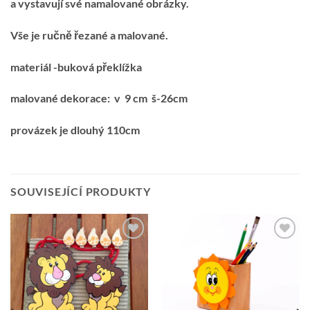
a vystavují své namalované obrázky.
Vše je ručně řezané a malované.
materiál -buková překlížka
malované dekorace: v 9 cm š-26cm
provázek je dlouhý 110cm
SOUVISEJÍCÍ PRODUKTY
Přidat k
Přidat k
oblíbeným
oblíbeným