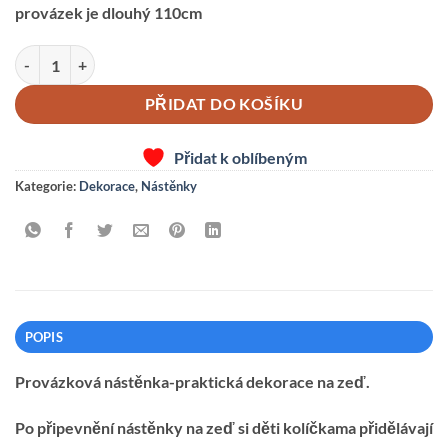
provázek je dlouhý 110cm
PROVÁZKOVÁ NÁSTĚNKA-ŽELVIČKY MALÉ množství
PŘIDAT DO KOŠÍKU
Přidat k oblíbeným
Kategorie:
Dekorace
,
Nástěnky
POPIS
Provázková nástěnka-praktická dekorace na zeď.
Po připevnění nástěnky na zeď si děti kolíčkama přidělávají