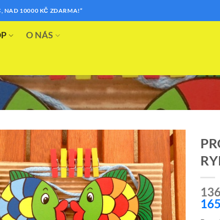
, NAD 10000 KČ ZDARMA!“
OP
O NÁS
PR
RY
Přidat k
oblíbeným
136
165