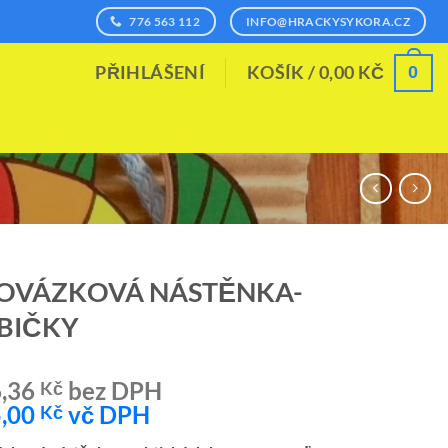
776 563 112
INFO@HRACKYSYKORA.CZ
0
PŘIHLÁŠENÍ
KOŠÍK /
0,00
KČ
OVÁZKOVÁ NÁSTĚNKA-
BIČKY
,36
bez DPH
Kč
,00
vč DPH
Kč