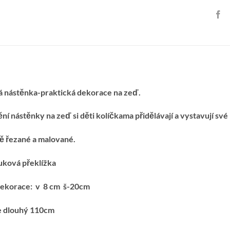
 nástěnka-praktická dekorace na zeď.
ní nástěnky na zeď si děti kolíčkama přidělávají a vystavují sv
ě řezané a malované.
uková překlížka
ekorace: v 8 cm š-20cm
e dlouhý 110cm