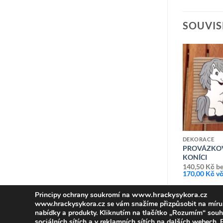
SOUVIS
Přidat k
Přidat k
oblíbeným
oblíbeným
DEKORACE
DEKORACE
ELKY-
STOJAN NA PASTELKY-KONÍK
PROVÁZKO
HNĚDÝ
KONÍCI
H
128,10
Kč
bez DPH
140,50
Kč
be
155,00
Kč
vč DPH
170,00
Kč
vč
www.hrackysykora.cz
Principy ochrany soukromí na
www.hrackysykora.cz se vám snažíme přizpůsobit na míru
nabídky a produkty. Kliknutím na tlačítko „Rozumím“ souh
sociálních sítích a v reklamních sítích na dalších webech.