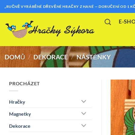
Přeskočit
„RUČNĚ VYRÁBĚNÉ DŘEVĚNÉ HRAČKY Z HANÉ — DORUČENÍ OD 1 KČ
na
obsah
E-SH
DOMŮ
/
DEKORACE
/
NÁSTĚNKY
PROCHÁZET
Hračky
Magnetky
Dekorace