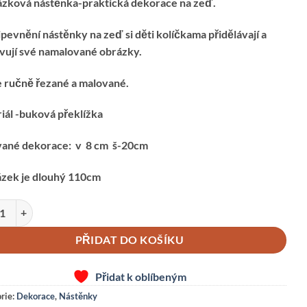
zková nástěnka-praktická dekorace na zeď.
ipevnění nástěnky na zeď si děti kolíčkama přidělávají a
vují své namalované obrázky.
e ručně řezané a malované.
iál -buková překlížka
ané dekorace: v 8 cm š-20cm
zek je dlouhý 110cm
ÁZKOVÁ NÁSTĚNKA-RYBIČKY množství
PŘIDAT DO KOŠÍKU
Přidat k oblíbeným
rie:
Dekorace
,
Nástěnky