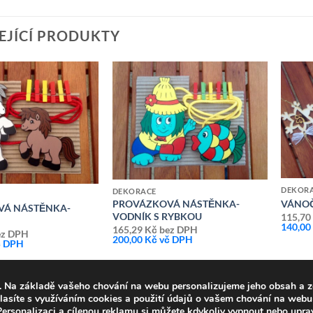
EJÍCÍ PRODUKTY
Přidat k
Přidat k
oblíbeným
oblíbeným
DEKOR
DEKORACE
VÁNOČ
PROVÁZKOVÁ NÁSTĚNKA-
VÁ NÁSTĚNKA-
VODNÍK S RYBKOU
115,7
140,0
165,29
Kč
bez DPH
z DPH
200,00
Kč
vč DPH
 DPH
. Na základě vašeho chování na webu personalizujeme jeho obsah a z
lasíte s využíváním cookies a použití údajů o vašem chování na webu 
 Personalizaci a cílenou reklamu si můžete kdykoliv vypnout nebo upra