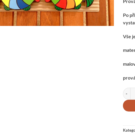
Prová
Po př
vysta
Vše j
mater
malov
prová
PROV
Katego