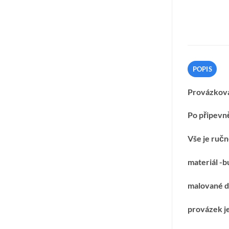
POPIS
Provázková
Po připevně
Vše je ručn
materiál -b
malované d
provázek j