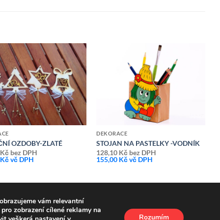
Přidat k
Přidat k
oblíbeným
oblíbeným
ACE
DEKORACE
NÍ OZDOBY-ZLATÉ
STOJAN NA PASTELKY -VODNÍK
0
Kč
bez DPH
128,10
Kč
bez DPH
0
Kč
vč DPH
155,00
Kč
vč DPH
obrazujeme vám relevantní
pro zobrazení cílené reklamy na
Rozumím
vit veškerá nastavení v