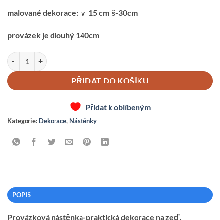
malované dekorace: v 15 cm š-30cm
provázek je dlouhý 140cm
PROVÁZKOVÁ NÁSTĚNKA-ŽELVA VELKÁ S MIMINKEM množství
PŘIDAT DO KOŠÍKU
Přidat k oblíbeným
Kategorie:
Dekorace
,
Nástěnky
POPIS
Provázková nástěnka-praktická dekorace na zeď.