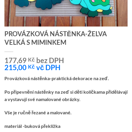
PROVÁZKOVÁ NÁSTĚNKA-ŽELVA
VELKÁ S MIMINKEM
177,69
bez DPH
Kč
215,00
vč DPH
Kč
Provázková nástěnka-praktická dekorace na zeď.
Po připevnění nástěnky na zeď si děti kolíčkama přidělávají
a vystavují své namalované obrázky.
Vše je ručně řezané a malované.
materiál -buková překlížka