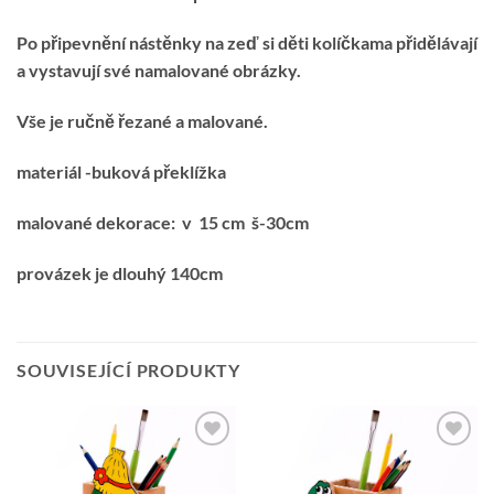
Po připevnění nástěnky na zeď si děti kolíčkama přidělávají
a vystavují své namalované obrázky.
Vše je ručně řezané a malované.
materiál -buková překlížka
malované dekorace: v 15 cm š-30cm
provázek je dlouhý 140cm
SOUVISEJÍCÍ PRODUKTY
Přidat k
Přidat k
oblíbeným
oblíbeným