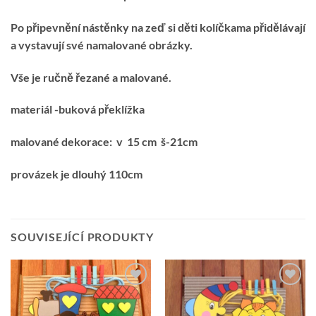
Po připevnění nástěnky na zeď si děti kolíčkama přidělávají
a vystavují své namalované obrázky.
Vše je ručně řezané a malované.
materiál -buková překlížka
malované dekorace: v 15 cm š-21cm
provázek je dlouhý 110cm
SOUVISEJÍCÍ PRODUKTY
Přidat k
Přidat k
oblíbeným
oblíbeným