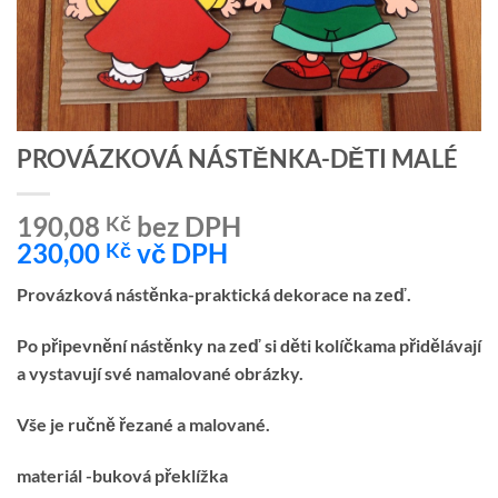
PROVÁZKOVÁ NÁSTĚNKA-DĚTI MALÉ
190,08
bez DPH
Kč
230,00
vč DPH
Kč
Provázková nástěnka-praktická dekorace na zeď.
Po připevnění nástěnky na zeď si děti kolíčkama přidělávají
a vystavují své namalované obrázky.
Vše je ručně řezané a malované.
materiál -buková překlížka