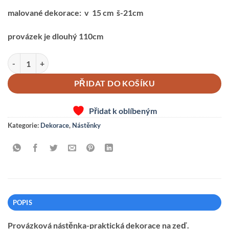
malované dekorace: v 15 cm š-21cm
provázek je dlouhý 110cm
PROVÁZKOVÁ NÁSTĚNKA-DĚTI MALÉ množství
PŘIDAT DO KOŠÍKU
Přidat k oblíbeným
Kategorie:
Dekorace
,
Nástěnky
POPIS
Provázková nástěnka-praktická dekorace na zeď.