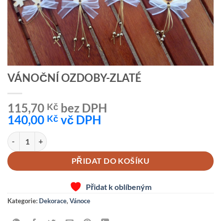
VÁNOČNÍ OZDOBY-ZLATÉ
115,70
bez DPH
Kč
140,00
vč DPH
Kč
VÁNOČNÍ OZDOBY-ZLATÉ množství
PŘIDAT DO KOŠÍKU
Přidat k oblíbeným
Kategorie:
Dekorace
,
Vánoce