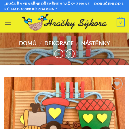
Přeskočit
„RUČNĚ VYRÁBĚNÉ DŘEVĚNÉ HRAČKY Z HANÉ — DORUČENÍ OD 1
KČ, NAD 10000 KČ ZDARMA!“
na
obsah
0
DOMŮ
/
DEKORACE
/
NÁSTĚNKY
Přidat k
oblíbeným