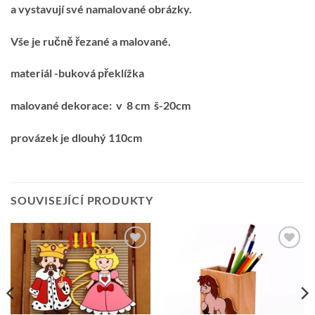
a vystavují své namalované obrázky.
Vše je ručně řezané a malované.
materiál -buková překlížka
malované dekorace: v 8 cm š-20cm
provázek je dlouhý 110cm
SOUVISEJÍCÍ PRODUKTY
Přidat k
Přidat k
oblíbeným
oblíbeným