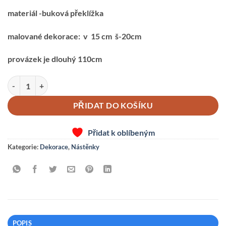
materiál -buková překlížka
malované dekorace: v 15 cm š-20cm
provázek je dlouhý 110cm
PROVÁZKOVÁ NÁSTĚNKA-VODNÍK S RYBKOU množství
PŘIDAT DO KOŠÍKU
Přidat k oblíbeným
Kategorie:
Dekorace
,
Nástěnky
POPIS