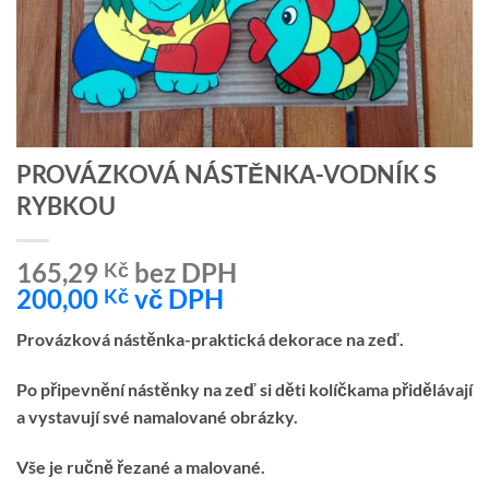
PROVÁZKOVÁ NÁSTĚNKA-VODNÍK S
RYBKOU
165,29
bez DPH
Kč
200,00
vč DPH
Kč
Provázková nástěnka-praktická dekorace na zeď.
Po připevnění nástěnky na zeď si děti kolíčkama přidělávají
a vystavují své namalované obrázky.
Vše je ručně řezané a malované.