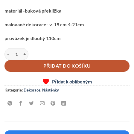
materiál -buková překlížka
malované dekorace: v 19 cm š-21cm
provázek je dlouhý 110cm
PROVÁZKOVÁ NÁSTĚNKA-DĚTI VELKÉ množství
PŘIDAT DO KOŠÍKU
Přidat k oblíbeným
Kategorie:
Dekorace
,
Nástěnky