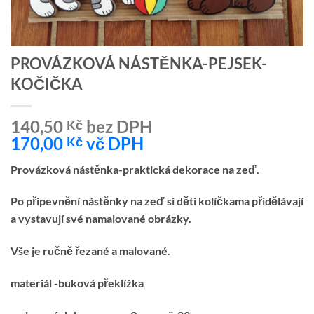
PROVÁZKOVÁ NÁSTĚNKA-PEJSEK-
KOČIČKA
140,50
bez DPH
Kč
170,00
vč DPH
Kč
Provázková nástěnka-praktická dekorace na zeď.
Po připevnění nástěnky na zeď si děti kolíčkama přidělávají
a vystavují své namalované obrázky.
Vše je ručně řezané a malované.
materiál -buková překlížka