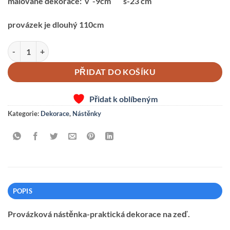
malované dekorace: v -9cm š-23 cm
provázek je dlouhý 110cm
PROVÁZKOVÁ NÁSTĚNKA-PEJSEK-KOČIČKA množství
PŘIDAT DO KOŠÍKU
Přidat k oblíbeným
Kategorie:
Dekorace
,
Nástěnky
POPIS
Provázková nástěnka-praktická dekorace na zeď.