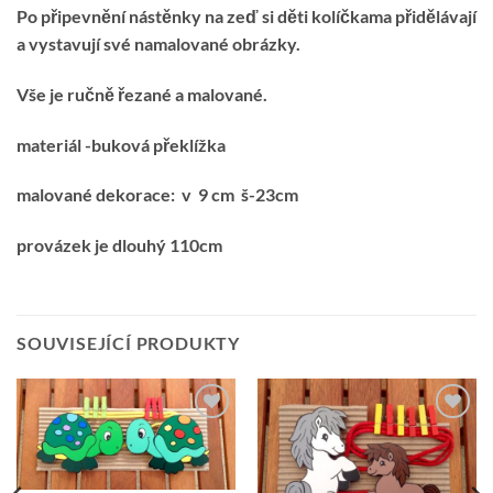
Po připevnění nástěnky na zeď si děti kolíčkama přidělávají
a vystavují své namalované obrázky.
Vše je ručně řezané a malované.
materiál -buková překlížka
malované dekorace: v 9 cm š-23cm
provázek je dlouhý 110cm
SOUVISEJÍCÍ PRODUKTY
Přidat k
Přidat k
oblíbeným
oblíbeným