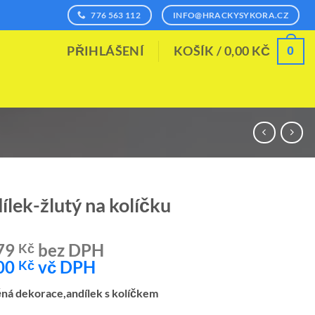
776 563 112
INFO@HRACKYSYKORA.CZ
0
PŘIHLÁŠENÍ
KOŠÍK /
0,00
KČ
ílek-žlutý na kolíčku
79
bez DPH
Kč
00
vč DPH
Kč
ná dekorace,andílek s kolíčkem