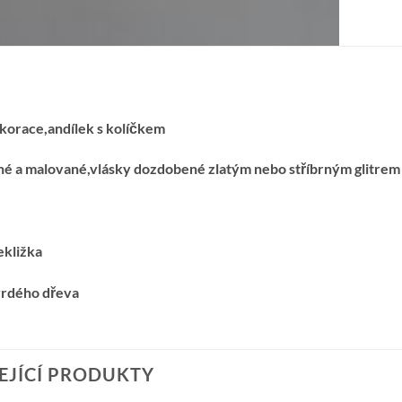
korace,andílek s kolíčkem
né a malované,vlásky dozdobené zlatým nebo stříbrným glitrem
ekližka
vrdého dřeva
EJÍCÍ PRODUKTY