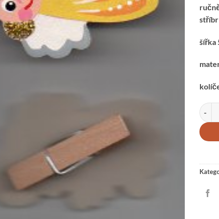
ručně
stříb
šířka
mater
kolíč
andíle
Katego