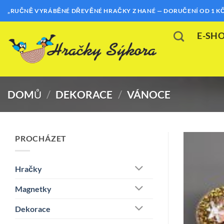
Přeskočit
„RUČNĚ VYRÁBĚNÉ DŘEVĚNÉ HRAČKY Z HANÉ — DORUČENÍ OD 1 KČ
na
obsah
E-SH
DOMŮ
/
DEKORACE
/
VÁNOCE
PROCHÁZET
Hračky
Magnetky
Dekorace