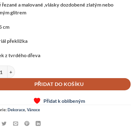
 řezané a malované ,vlásky dozdobené zlatým nebo
rným glitrem
 5 cm
iál překližka
ek z tvrdého dřeva
k-žlutý na kolíčku množství
PŘIDAT DO KOŠÍKU
Přidat k oblíbeným
rie:
Dekorace
,
Vánoce