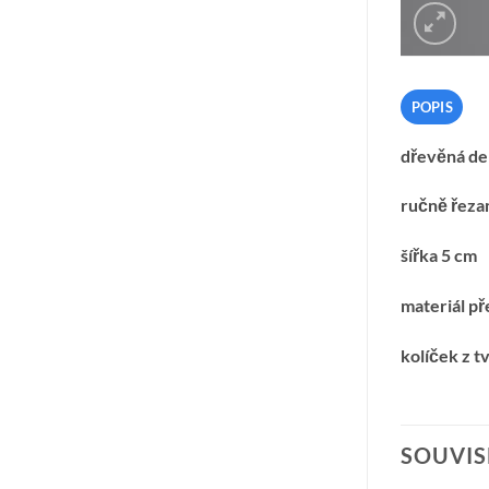
POPIS
dřevěná de
ručně řeza
šířka 5 cm
materiál př
kolíček z t
SOUVIS