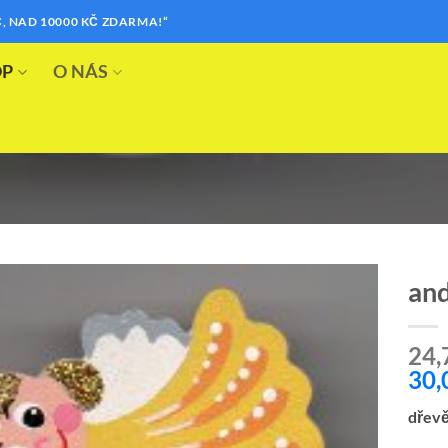
, NAD 10000 KČ ZDARMA!“
OP
O NÁS
and
Přidat k
24,
oblíbeným
30,
dřevě