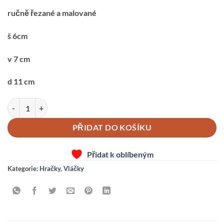
ručně řezané a malované
š 6cm
v 7 cm
d 11 cm
Vagonek-9-s autem žlutým množství
PŘIDAT DO KOŠÍKU
Přidat k oblíbeným
Kategorie:
Hračky
,
Vláčky