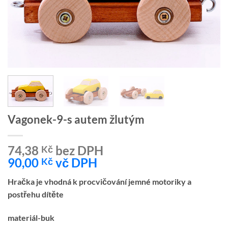
Vagonek-9-s autem žlutým
74,38
bez DPH
Kč
90,00
vč DPH
Kč
Hračka je vhodná k procvičování jemné motoriky a
postřehu dítěte
materiál-buk