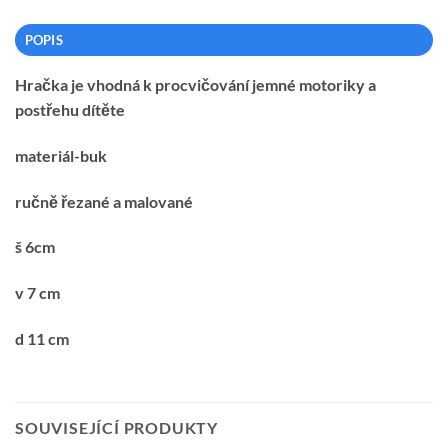
POPIS
Hračka je vhodná k procvičování jemné motoriky a
postřehu dítěte
materiál-buk
ručně řezané a malované
š 6cm
v 7 cm
d 11 cm
SOUVISEJÍCÍ PRODUKTY