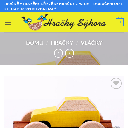
Přeskočit
„RUČNĚ VYRÁBĚNÉ DŘEVĚNÉ HRAČKY Z HANÉ — DORUČENÍ OD 1
KČ, NAD 10000 KČ ZDARMA!“
na
obsah
0
DOMŮ
/
HRAČKY
/
VLÁČKY
Přidat k
oblíbeným