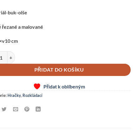
iál-buk-olše
 řezané a malované
×v10 cm
ka-rozkládací množství
PŘIDAT DO KOŠÍKU
Přidat k oblíbeným
rie:
Hračky
,
Rozkládací