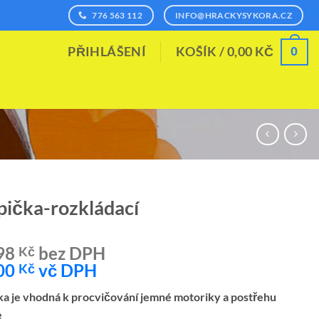
776 563 112
INFO@HRACKYSYKORA.CZ
0
PŘIHLÁŠENÍ
KOŠÍK /
0,00
KČ
pička-rozkládací
98
bez DPH
Kč
00
vč DPH
Kč
a je vhodná k procvičování jemné motoriky a postřehu
e