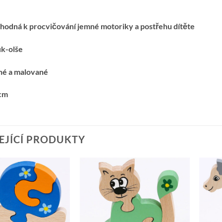
vhodná k procvičování jemné motoriky a postřehu dítěte
uk-olše
né a malované
cm
EJÍCÍ PRODUKTY
Přidat k
Přidat k
oblíbeným
oblíbeným