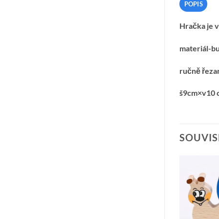
POPIS
Hračka je 
materiál-b
ručně řeza
š9cm×v10 
SOUVIS
Přidat k
Přidat k
oblíbeným
oblíbeným