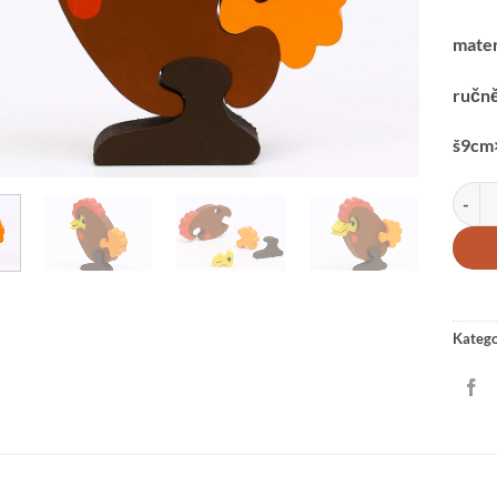
mater
ručně
š9cm
Slepič
Katego