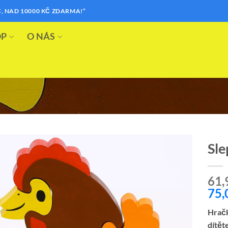
, NAD 10000 KČ ZDARMA!“
OP
O NÁS
Sle
Přidat k
61,
oblíbeným
75,
Hračk
dítět