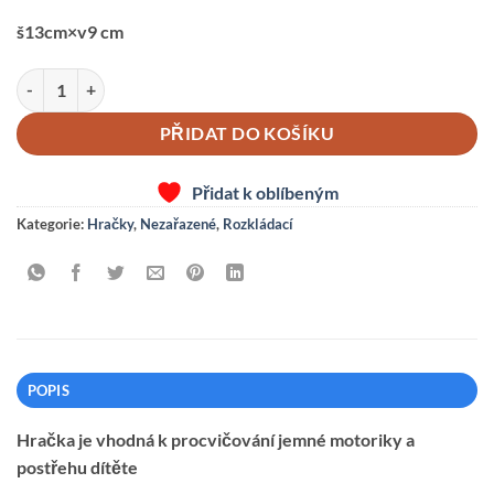
š13cm×v9 cm
Kravička Máňa -rozkládací množství
PŘIDAT DO KOŠÍKU
Přidat k oblíbeným
Kategorie:
Hračky
,
Nezařazené
,
Rozkládací
POPIS
Hračka je vhodná k procvičování jemné motoriky a
postřehu dítěte