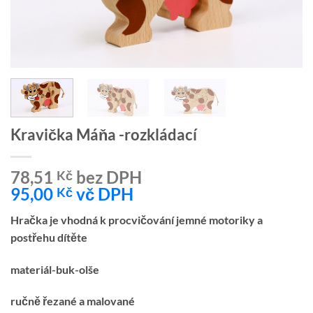
Kravička Máňa -rozkládací
78,51
bez DPH
Kč
95,00
vč DPH
Kč
Hračka je vhodná k procvičování jemné motoriky a
postřehu dítěte
materiál-buk-olše
ručně řezané a malované