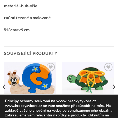
materiál-buk-olše
ručně řezané a malované
š13cm×v9 cm
SOUVISEJÍCÍ PRODUKTY
Přidat k
Přidat k
oblíbeným
oblíbeným
www.hrackysykora.cz
Principy ochrany soukromí na
HRAČKY
www.hrackysykora.cz se vám snažíme přizpůsobit na míru. Na
Želvička šněrovadlo
HRAČKY
Šneček modrý-rozkládací
základě vašeho chování na webu personalizujeme jeho obsah a
78,51
Kč
bez DPH
95,00
Kč
vč DPH
45,45
Kč
bez DPH
zobrazujeme vám relevantní nabídky a produkty. Kliknutím na