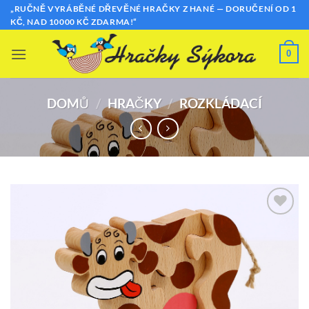
Přeskočit
„RUČNĚ VYRÁBĚNÉ DŘEVĚNÉ HRAČKY Z HANÉ — DORUČENÍ OD 1
KČ, NAD 10000 KČ ZDARMA!“
na
obsah
0
DOMŮ
/
HRAČKY
/
ROZKLÁDACÍ
Přidat k
oblíbeným