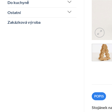
Do kuchyně
Ostatní
Zakázková výroba
POPIS
Stojánek n