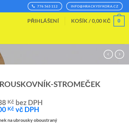
776 563 112
INFO@HRACKYSYKORA.CZ
0
PŘIHLÁŠENÍ
KOŠÍK /
0,00
KČ
ROUSKOVNÍK-STROMEČEK
38
bez DPH
Kč
00
vč DPH
Kč
nek na ubrousky oboustraný