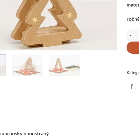
mater
ročně
UBRO
Katego
a ubrousky oboustraný