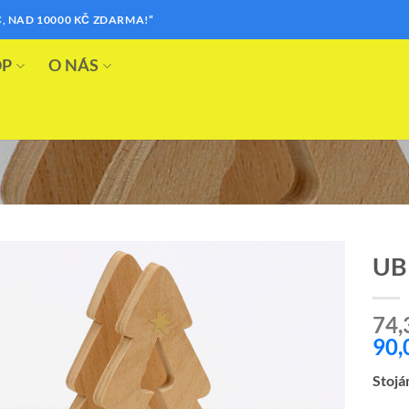
, NAD 10000 KČ ZDARMA!“
OP
O NÁS
UB
Přidat k
74,
oblíbeným
90,
Stojá