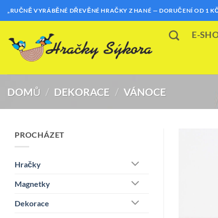
Přeskočit
„RUČNĚ VYRÁBĚNÉ DŘEVĚNÉ HRAČKY Z HANÉ — DORUČENÍ OD 1 KČ
na
obsah
E-SH
DOMŮ
/
DEKORACE
/
VÁNOCE
PROCHÁZET
Hračky
Magnetky
Dekorace