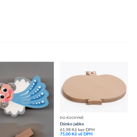
Přidat k
Přidat k
oblíbeným
oblíbeným
DO KUCHYNĚ
Dýnko jabko
61,98
Kč
bez DPH
75,00
Kč
vč DPH