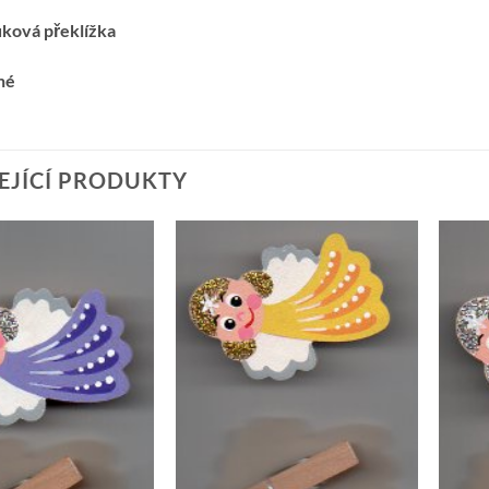
uková překlížka
né
EJÍCÍ PRODUKTY
Přidat k
Přidat k
oblíbeným
oblíbeným