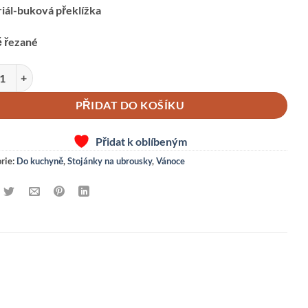
iál-buková překlížka
 řezané
USKOVNÍK-STROMEČEK množství
PŘIDAT DO KOŠÍKU
Přidat k oblíbeným
rie:
Do kuchyně
,
Stojánky na ubrousky
,
Vánoce