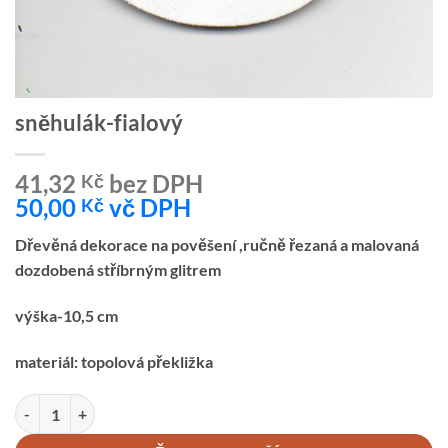
sněhulák-fialový
41,32
bez DPH
Kč
50,00
vč DPH
Kč
Dřevěná dekorace na pověšení ,ručně řezaná a malovaná
dozdobená stříbrným glitrem
výška-10,5 cm
materiál: topolová překližka
sněhulák-fialový množství