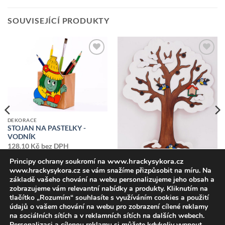
SOUVISEJÍCÍ PRODUKTY
Přidat k
Přidat k
oblíbeným
oblíbeným
DEKORACE
STOJAN NA PASTELKY -
VODNÍK
128,10
Kč
bez DPH
155,00
Kč
vč DPH
www.hrackysykora.cz
Principy ochrany soukromí na
www.hrackysykora.cz se vám snažíme přizpůsobit na míru. Na
základě vašeho chování na webu personalizujeme jeho obsah a
DEKORACE
STROM-ZIMA-4
zobrazujeme vám relevantní nabídky a produkty. Kliknutím na
1 280,99
Kč
bez DPH
tlačítko „Rozumím“ souhlasíte s využíváním cookies a použití
1 550,00
Kč
vč DPH
údajů o vašem chování na webu pro zobrazení cílené reklamy
na sociálních sítích a v reklamních sítích na dalších webech.
Personalizaci a cílenou reklamu si můžete kdykoliv vypnout