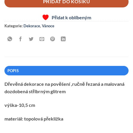
PŘIDAT DO KOŠÍKU
Přidat k oblíbeným
Kategorie:
Dekorace
,
Vánoce
POPIS
Dřevěná dekorace na pověšení ,ručně řezaná a malovaná
dozdobená stříbrným glitrem
výška-10,5 cm
materiál: topolová překližka