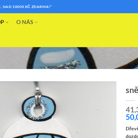
, NAD 10000 KČ ZDARMA!“
OP
O NÁS
sn
Přidat k
41,
oblíbeným
50,
Dřevě
dozdo