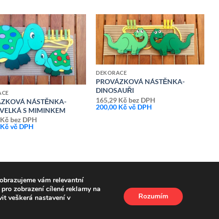
Přidat k
Přidat k
oblíbeným
oblíbeným
DEKORACE
PROVÁZKOVÁ NÁSTĚNKA-
DINOSAUŘI
ACE
165,29
Kč
bez DPH
ZKOVÁ NÁSTĚNKA-
200,00
Kč
vč DPH
 VELKÁ S MIMINKEM
9
Kč
bez DPH
0
Kč
vč DPH
obrazujeme vám relevantní
pro zobrazení cílené reklamy na
Rozumím
vit veškerá nastavení v