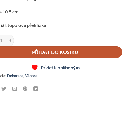
-10,5 cm
iál: topolová překližka
lák-modrý množství
PŘIDAT DO KOŠÍKU
Přidat k oblíbeným
rie:
Dekorace
,
Vánoce