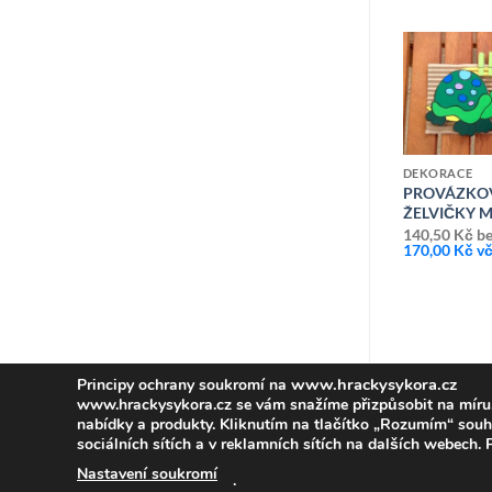
Přidat k
Přidat k
oblíbeným
oblíbeným
DEKORACE
PROVÁZKO
ŽELVIČKY 
140,50
Kč
be
170,00
Kč
vč
ELKY-
DEKORACE
PROVÁZKOVÁ NÁSTĚNKA-
H
LVÍČCI
140,50
Kč
bez DPH
170,00
Kč
vč DPH
www.hrackysykora.cz
Principy ochrany soukromí na
www.hrackysykora.cz se vám snažíme přizpůsobit na míru
nabídky a produkty. Kliknutím na tlačítko „Rozumím“ souh
sociálních sítích a v reklamních sítích na dalších webech.
Nastavení soukromí
.
Copyright 2026 ©
T4U