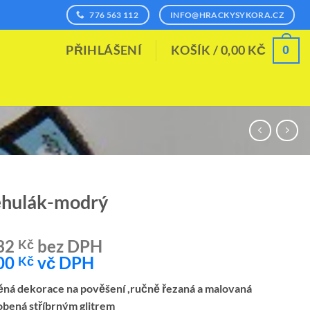
776 563 112
INFO@HRACKYSYKORA.CZ
0
PŘIHLÁŠENÍ
KOŠÍK /
0,00
KČ
ěhulák-modrý
32
bez DPH
Kč
00
vč DPH
Kč
ná dekorace na pověšení ,ručně řezaná a malovaná
bená stříbrným glitrem