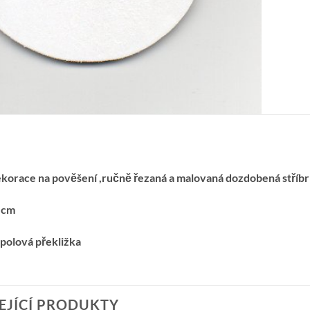
korace na pověšení ,ručně řezaná a malovaná dozdobená stříb
 cm
opolová překližka
EJÍCÍ PRODUKTY