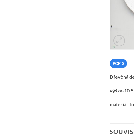
POPIS
Dřevěná de
výška-10,5
materiál: t
SOUVIS