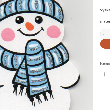
výška
mater
sněhu
Katego