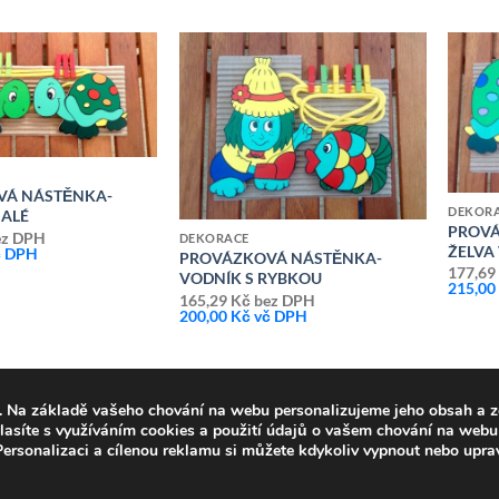
Přidat k
Přidat k
oblíbeným
oblíbeným
VÁ NÁSTĚNKA-
DEKOR
MALÉ
PROVÁ
z DPH
DEKORACE
ŽELVA
 DPH
PROVÁZKOVÁ NÁSTĚNKA-
177,6
VODNÍK S RYBKOU
215,0
165,29
Kč
bez DPH
200,00
Kč
vč DPH
. Na základě vašeho chování na webu personalizujeme jeho obsah a z
lasíte s využíváním cookies a použití údajů o vašem chování na webu 
 Personalizaci a cílenou reklamu si můžete kdykoliv vypnout nebo upra