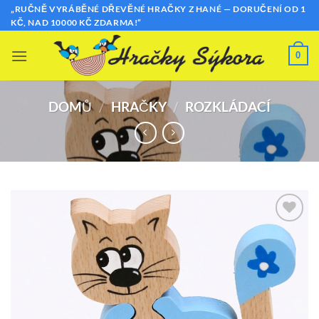
Přeskočit
„RUČNĚ VYRÁBĚNÉ DŘEVĚNÉ HRAČKY Z HANÉ — DORUČENÍ OD 1
KČ, NAD 10000 KČ ZDARMA!“
na
obsah
0
DOMŮ
/
HRAČKY
/
ROZKLÁDACÍ
Přidat k
oblíbeným