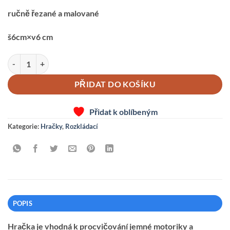
ručně řezané a malované
š6cm×v6 cm
Kočička modrá světlá-rozkládací množství
PŘIDAT DO KOŠÍKU
Přidat k oblíbeným
Kategorie:
Hračky
,
Rozkládací
POPIS
Hračka je vhodná k procvičování jemné motoriky a