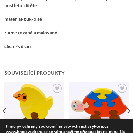
postřehu dítěte
materiál-buk-olše
ručně řezané a malované
š6cm×v6 cm
SOUVISEJÍCÍ PRODUKTY
Přidat k
Přidat k
oblíbeným
oblíbeným
www.hrackysykora.cz
Principy ochrany soukromí na
www.hrackysykora.cz se vám snažíme přizpůsobit na míru. Na
HRAČKY
HRAČKY