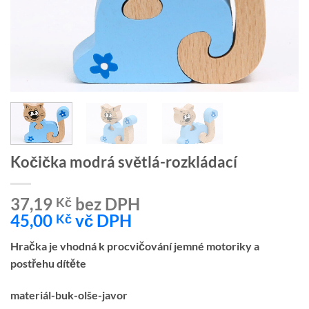
Kočička modrá světlá-rozkládací
37,19
bez DPH
Kč
45,00
vč DPH
Kč
Hračka je vhodná k procvičování jemné motoriky a
postřehu dítěte
materiál-buk-olše-javor