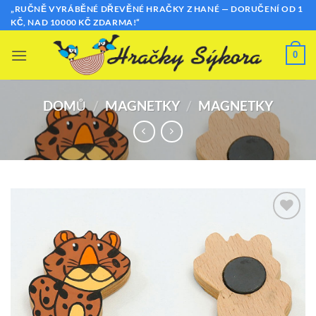
Přeskočit
„RUČNĚ VYRÁBĚNÉ DŘEVĚNÉ HRAČKY Z HANÉ — DORUČENÍ OD 1
KČ, NAD 10000 KČ ZDARMA!“
na
obsah
0
DOMŮ
/
MAGNETKY
/
MAGNETKY
Přidat k
oblíbeným