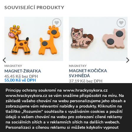
SOUVISEJÍCÍ PRODUKTY
Přidat k
Přidat k
oblíbeným
oblíbeným
MAGNETKY
MAGNETKY
MAGNET-KOČIČKA
MAGNET-ŽIRAFKA
SV.HNĚDÁ
45,45
Kč
bez DPH
55,00
Kč
vč DPH
37,19
Kč
bez DPH
45,00
Kč
vč DPH
www.hrackysykora.cz
Principy ochrany soukromí na
www.hrackysykora.cz se vám snažíme přizpůsobit na míru. Na
základě vašeho chování na webu personalizujeme jeho obsah a
zobrazujeme vám relevantní nabídky a produkty. Kliknutím na
tlačítko „Rozumím“ souhlasíte s využíváním cookies a použití
údajů o vašem chování na webu pro zobrazení cílené reklamy
na sociálních sítích a v reklamních sítích na dalších webech.
Personalizaci a cílenou reklamu si můžete kdykoliv vypnout