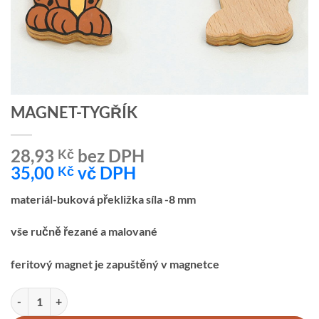
MAGNET-TYGŘÍK
28,93
bez DPH
Kč
35,00
vč DPH
Kč
materiál-buková překližka síla -8 mm
vše ručně řezané a malované
feritový magnet je zapuštěný v magnetce
MAGNET-TYGŘÍK množství