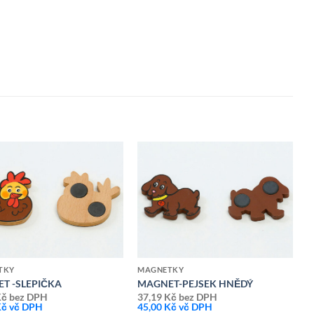
Přidat k
Přidat k
oblíbeným
oblíbeným
TKY
MAGNETKY
T -SLEPIČKA
MAGNET-PEJSEK HNĚDÝ
Kč
bez DPH
37,19
Kč
bez DPH
Kč
vč DPH
45,00
Kč
vč DPH