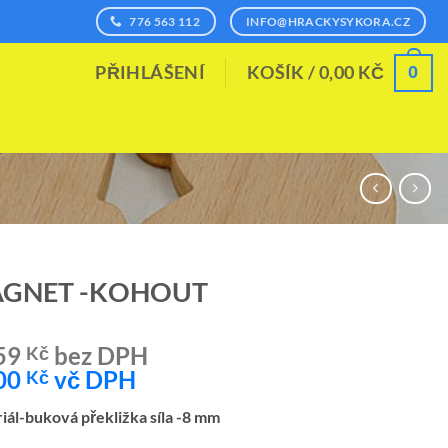
776 563 112
INFO@HRACKYSYKORA.CZ
0
PŘIHLÁŠENÍ
KOŠÍK /
0,00
KČ
GNET -KOHOUT
59
bez DPH
Kč
00
vč DPH
Kč
iál-buková překližka síla -8 mm