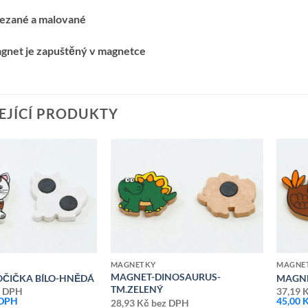
řezané a malované
agnet je zapuštěný v magnetce
EJÍCÍ PRODUKTY
Přidat k
Přidat k
oblíbeným
oblíbeným
MAGNETKY
MAGNE
MAGNET-DINOSAURUS-
ČIČKA BÍLO-HNĚDÁ
MAGNE
TM.ZELENÝ
 DPH
37,19
 DPH
45,00
28,93
Kč
bez DPH