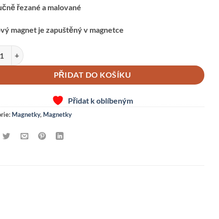
učně řezané a malované
ový magnet je zapuštěný v magnetce
T -KOHOUT množství
PŘIDAT DO KOŠÍKU
Přidat k oblíbeným
rie:
Magnetky
,
Magnetky