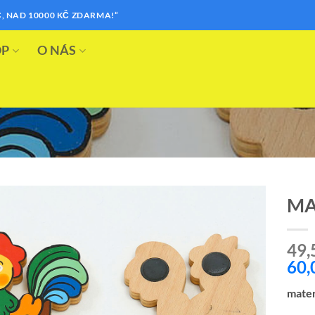
, NAD 10000 KČ ZDARMA!“
OP
O NÁS
MA
Přidat k
49,
oblíbeným
60,
mater