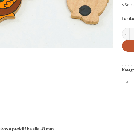
vše r
ferit
MAGNE
Katego
ková překližka síla -8 mm