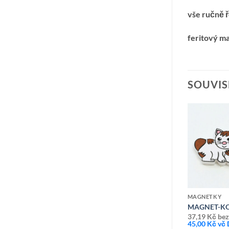
vše ručně 
feritový m
SOUVIS
Přidat k
Přidat k
oblíbeným
oblíbeným
MAGNETKY
MAGNETKY
MAGNET-PEJSEK SV.HNĚDÝ SE
A BÍLO-ŠEDÁ
MAGNET-KO
SKVRNAMA
37,19
Kč
bez
45,00
Kč
vč
37,19
Kč
bez DPH