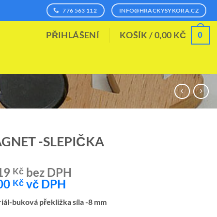
776 563 112
INFO@HRACKYSYKORA.CZ
0
PŘIHLÁŠENÍ
KOŠÍK /
0,00
KČ
GNET -SLEPIČKA
19
bez DPH
Kč
00
vč DPH
Kč
iál-buková překližka síla -8 mm