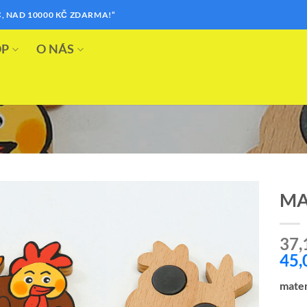
, NAD 10000 KČ ZDARMA!“
OP
O NÁS
MA
Přidat k
37,
oblíbeným
45,
mater