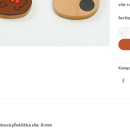
vše r
ferit
MAGNE
Katego
ková překližka síla -8 mm