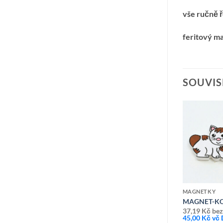
vše ručně 
feritový m
SOUVIS
Přidat k
Přidat k
oblíbeným
oblíbeným
MAGNETKY
MAGNETKY
MAGNET-PEJSEK HNĚDÝ
MAGNET-KO
37,19
Kč
bez DPH
37,19
Kč
bez
45,00
Kč
vč DPH
45,00
Kč
vč