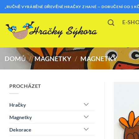
Přeskočit
„RUČNĚ VYRÁBĚNÉ DŘEVĚNÉ HRAČKY Z HANÉ — DORUČENÍ OD 1 KČ
na
obsah
E-SH
DOMŮ
/
MAGNETKY
/
MAGNETKY
PROCHÁZET
Hračky
Magnetky
Dekorace