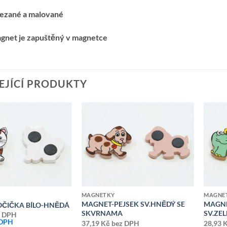
řezané a malované
agnet je zapuštěný v magnetce
EJÍCÍ PRODUKTY
Přidat k
Přidat k
oblíbeným
oblíbeným
MAGNETKY
MAGNE
MAGNET-PEJSEK SV.HNĚDÝ SE
MAGNE
ČIČKA BÍLO-HNĚDÁ
SKVRNAMA
SV.ZE
 DPH
 DPH
37,19
Kč
bez DPH
28,93