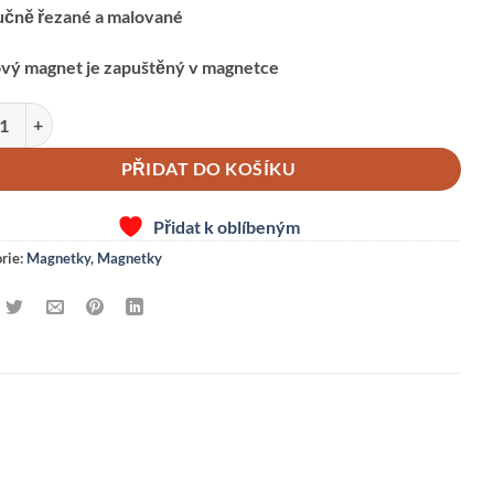
učně řezané a malované
ový magnet je zapuštěný v magnetce
T -SLEPIČKA množství
PŘIDAT DO KOŠÍKU
Přidat k oblíbeným
rie:
Magnetky
,
Magnetky