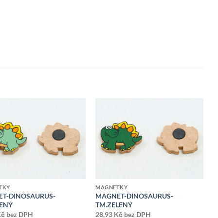
Přidat k
Přidat k
oblíbeným
oblíbeným
TKY
MAGNETKY
T-DINOSAURUS-
MAGNET-DINOSAURUS-
LENÝ
TM.ZELENÝ
Kč
bez DPH
28,93
Kč
bez DPH