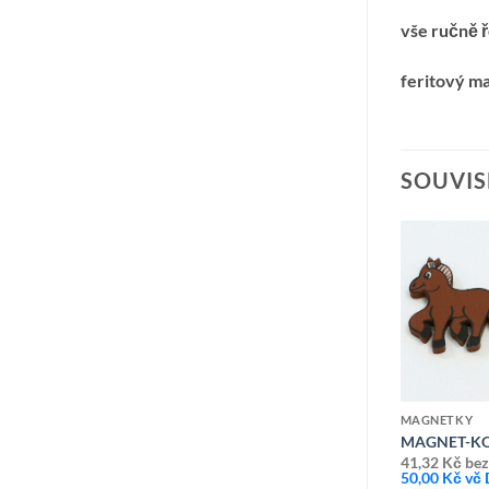
vše ručně 
feritový m
SOUVIS
Přidat k
Přidat k
oblíbeným
oblíbeným
MAGNETKY
MAGNETKY
MAGNET-PIVO
MAGNET-KO
45,45
Kč
bez DPH
41,32
Kč
bez
55,00
Kč
vč DPH
50,00
Kč
vč