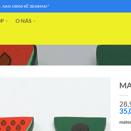
, NAD 10000 KČ ZDARMA!“
OP
O NÁS
MA
Přidat k
28,
oblíbeným
35,
mater