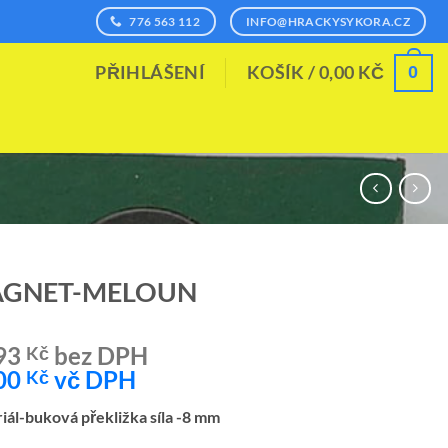
776 563 112
INFO@HRACKYSYKORA.CZ
0
PŘIHLÁŠENÍ
KOŠÍK /
0,00
KČ
GNET-MELOUN
93
bez DPH
Kč
00
vč DPH
Kč
iál-buková překližka síla -8 mm