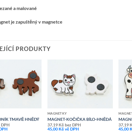
řezané a malované
agnet je zapuštěný v magnetce
EJÍCÍ PRODUKTY
Přidat k
Přidat k
oblíbeným
oblíbeným
MAGNETKY
MAGNE
NÍK TMAVĚ HNĚDÝ
MAGNET-KOČIČKA BÍLO-HNĚDÁ
MAGNE
 DPH
37,19
Kč
bez DPH
37,19
 DPH
45,00
Kč
vč DPH
45,00