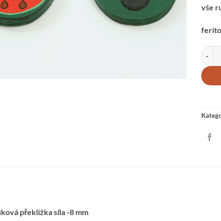
vše r
ferit
MAGN
Katego
ková překližka síla -8 mm