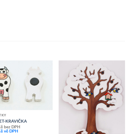
Přidat k
Přidat k
oblíbeným
oblíbeným
TKY
T-KRAVIČKA
Kč
bez DPH
Kč
vč DPH