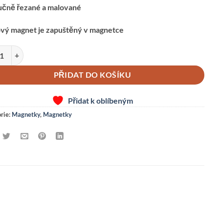
učně řezané a malované
ový magnet je zapuštěný v magnetce
ET-MELOUN množství
PŘIDAT DO KOŠÍKU
Přidat k oblíbeným
rie:
Magnetky
,
Magnetky