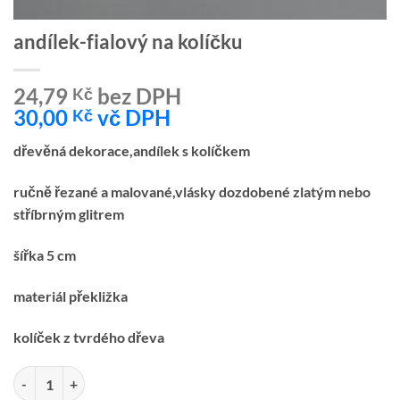
andílek-fialový na kolíčku
24,79
bez DPH
Kč
30,00
vč DPH
Kč
dřevěná dekorace,andílek s kolíčkem
ručně řezané a malované,vlásky dozdobené zlatým nebo
stříbrným glitrem
šířka 5 cm
materiál překližka
kolíček z tvrdého dřeva
andílek-fialový na kolíčku množství