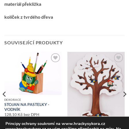
materiál překližka
kolíček z tvrdého dřeva
SOUVISEJÍCÍ PRODUKTY
Přidat k
Přidat k
oblíbeným
oblíbeným
DEKORACE
STOJAN NA PASTELKY -
VODNÍK
128,10
Kč
bez DPH
155,00
Kč
vč DPH
www.hrackysykora.cz
Principy ochrany soukromí na
www.hrackysykora.cz se vám snažíme přizpůsobit na míru. Na