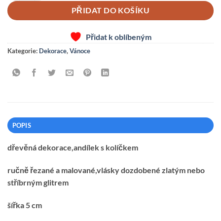
PŘIDAT DO KOŠÍKU
Přidat k oblíbeným
Kategorie:
Dekorace
,
Vánoce
POPIS
dřevěná dekorace,andílek s kolíčkem
ručně řezané a malované,vlásky dozdobené zlatým nebo
stříbrným glitrem
šířka 5 cm