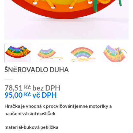
ŠNĚROVADLO DUHA
78,51
bez DPH
Kč
95,00
vč DPH
Kč
Hračka je vhodná k procvičování jemné motoriky a
naučení vázání mašliček
materiál-buková peklížka