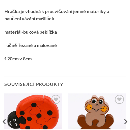
Hračka je vhodná k procvičování jemné motoriky a
naučení vázání mašliček
materiál-buková peklížka
ručně řezané a malované
š 20cm v 8cm
SOUVISEJÍCÍ PRODUKTY
Přidat k
Přidat k
oblíbeným
oblíbeným