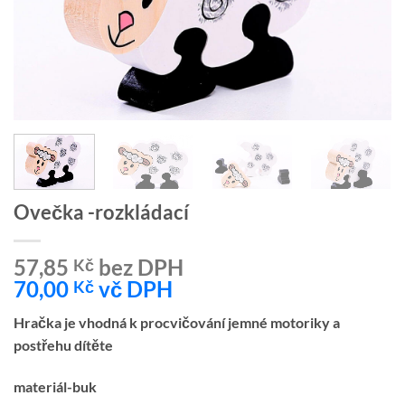
Ovečka -rozkládací
57,85
bez DPH
Kč
70,00
vč DPH
Kč
Hračka je vhodná k procvičování jemné motoriky a
postřehu dítěte
materiál-buk