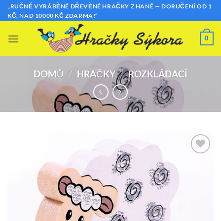
Přeskočit
„RUČNĚ VYRÁBĚNÉ DŘEVĚNÉ HRAČKY Z HANÉ — DORUČENÍ OD 1
KČ, NAD 10000 KČ ZDARMA!“
na
obsah
0
DOMŮ
/
HRAČKY
/
ROZKLÁDACÍ
Přidat k
oblíbeným