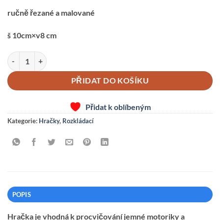
ručně řezané a malované
š 10cm×v8 cm
Ovečka -rozkládací množství
PŘIDAT DO KOŠÍKU
Přidat k oblíbeným
Kategorie:
Hračky
,
Rozkládací
POPIS
Hračka je vhodná k procvičování jemné motoriky a