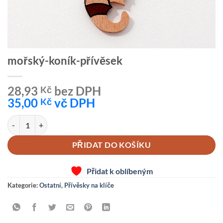
mořský-koník-přívěsek
28,93
bez DPH
Kč
35,00
vč DPH
Kč
mořský-koník-přívěsek množství
PŘIDAT DO KOŠÍKU
Přidat k oblíbeným
Kategorie:
Ostatní
,
Přívěsky na klíče