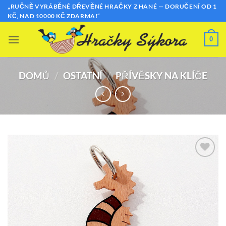
Přeskočit
„RUČNĚ VYRÁBĚNÉ DŘEVĚNÉ HRAČKY Z HANÉ — DORUČENÍ OD 1
KČ, NAD 10000 KČ ZDARMA!“
na
obsah
0
DOMŮ
/
OSTATNÍ
/
PŘÍVĚSKY NA KLÍČE
Přidat k
oblíbeným