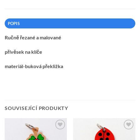
POPIS
Ručně řezané a malované
přívěsek na klíče
materiál-buková překližka
SOUVISEJÍCÍ PRODUKTY
Přidat k
Přidat k
oblíbeným
oblíbeným