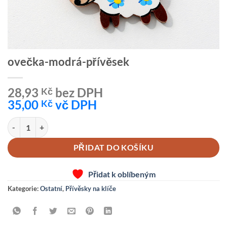
ovečka-modrá-přívěsek
28,93
bez DPH
Kč
35,00
vč DPH
Kč
ovečka-modrá-přívěsek množství
PŘIDAT DO KOŠÍKU
Přidat k oblíbeným
Kategorie:
Ostatní
,
Přívěsky na klíče