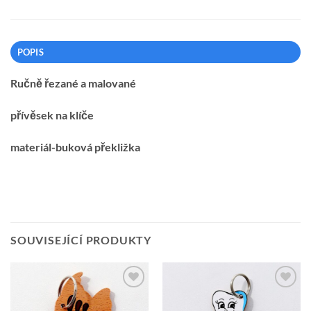
POPIS
Ručně řezané a malované
přívěsek na klíče
materiál-buková překližka
SOUVISEJÍCÍ PRODUKTY
Přidat k
Přidat k
oblíbeným
oblíbeným