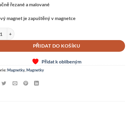
učně řezané a malované
ový magnet je zapuštěný v magnetce
T-VODNÍK množství
PŘIDAT DO KOŠÍKU
Přidat k oblíbeným
rie:
Magnetky
,
Magnetky