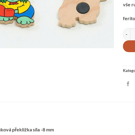
vše r
ferit
MAGNE
Katego
ková překližka síla -8 mm