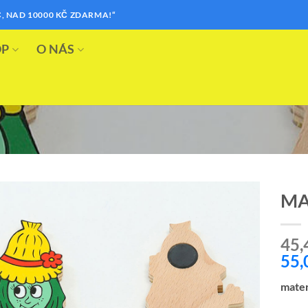
, NAD 10000 KČ ZDARMA!“
OP
O NÁS
MA
Přidat k
45,
oblíbeným
55,
mater