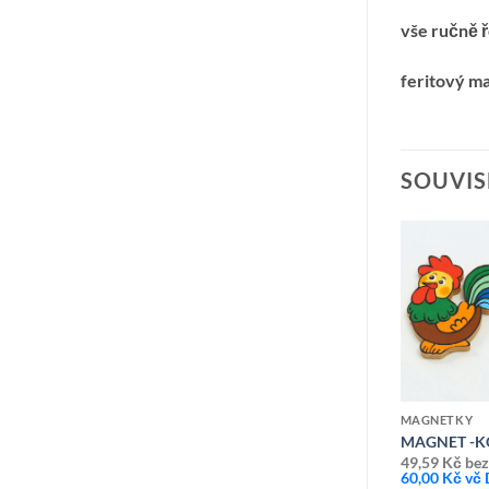
vše ručně 
feritový m
SOUVIS
Přidat k
Přidat k
oblíbeným
oblíbeným
MAGNETKY
MAGNETKY
ROZINKA
MAGNET-PEJSEK BÍLO-ŠEDÝ
MAGNET -
37,19
Kč
bez DPH
49,59
Kč
bez
45,00
Kč
vč DPH
60,00
Kč
vč