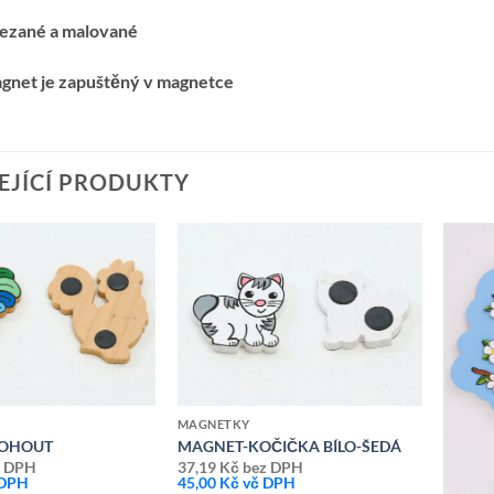
řezané a malované
agnet je zapuštěný v magnetce
EJÍCÍ PRODUKTY
Přidat k
Přidat k
oblíbeným
oblíbeným
MAGNETKY
KOHOUT
MAGNET-KOČIČKA BÍLO-ŠEDÁ
 DPH
37,19
Kč
bez DPH
 DPH
45,00
Kč
vč DPH