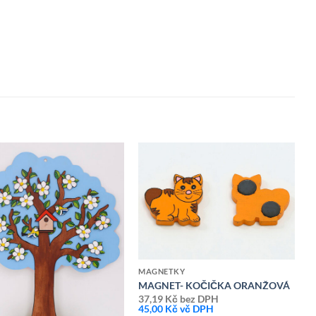
Přidat k
Přidat k
oblíbeným
oblíbeným
MAGNETKY
MAGNET- KOČIČKA ORANŽOVÁ
37,19
Kč
bez DPH
45,00
Kč
vč DPH