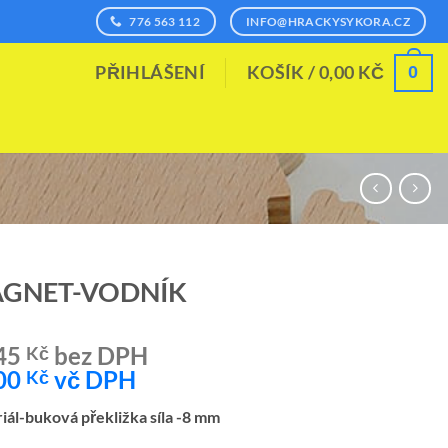
776 563 112
INFO@HRACKYSYKORA.CZ
0
PŘIHLÁŠENÍ
KOŠÍK /
0,00
KČ
GNET-VODNÍK
45
bez DPH
Kč
00
vč DPH
Kč
iál-buková překližka síla -8 mm