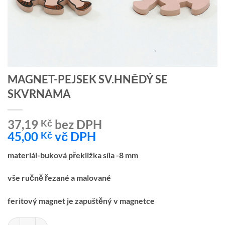
MAGNET-PEJSEK SV.HNĚDÝ SE
SKVRNAMA
37,19
bez DPH
Kč
45,00
vč DPH
Kč
materiál-buková překližka síla -8 mm
vše ručně řezané a malované
feritový magnet je zapuštěný v magnetce
MAGNET-PEJSEK SV.HNĚDÝ SE SKVRNAMA množství