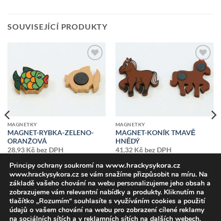
SOUVISEJÍCÍ PRODUKTY
Přidat k
Přidat k
oblíbeným
oblíbeným
MAGNETKY
MAGNETKY
MAGNET-RYBKA-ZELENO-
MAGNET-KONÍK TMAVĚ
ORANŽOVÁ
HNĚDÝ
28,93
Kč
bez DPH
41,32
Kč
bez DPH
35,00
Kč
vč DPH
50,00
Kč
vč DPH
www.hrackysykora.cz
Principy ochrany soukromí na
www.hrackysykora.cz se vám snažíme přizpůsobit na míru. Na
základě vašeho chování na webu personalizujeme jeho obsah a
zobrazujeme vám relevantní nabídky a produkty. Kliknutím na
tlačítko „Rozumím“ souhlasíte s využíváním cookies a použití
údajů o vašem chování na webu pro zobrazení cílené reklamy
na sociálních sítích a v reklamních sítích na dalších webech.