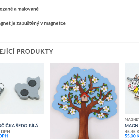
řezané a malované
agnet je zapuštěný v magnetce
EJÍCÍ PRODUKTY
Přidat k
Přidat k
oblíbeným
oblíbeným
MAGNE
ČIČKA ŠEDO-BÍLÁ
MAGNE
 DPH
45,45
 DPH
55,00