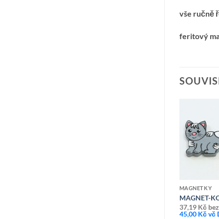
vše ručně 
feritový m
SOUVIS
Přidat k
Přidat k
oblíbeným
oblíbeným
MAGNETKY
A BÍLO-ŠEDÁ
MAGNET-KO
37,19
Kč
bez
45,00
Kč
vč