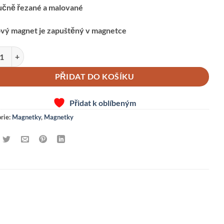
učně řezané a malované
ový magnet je zapuštěný v magnetce
ET-KAČENKA množství
PŘIDAT DO KOŠÍKU
Přidat k oblíbeným
rie:
Magnetky
,
Magnetky