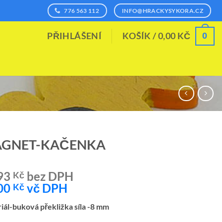
776 563 112
INFO@HRACKYSYKORA.CZ
0
PŘIHLÁŠENÍ
KOŠÍK /
0,00
KČ
GNET-KAČENKA
93
bez DPH
Kč
00
vč DPH
Kč
iál-buková překližka síla -8 mm