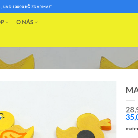
, NAD 10000 KČ ZDARMA!“
OP
O NÁS
MA
Přidat k
28,
oblíbeným
35,
mater