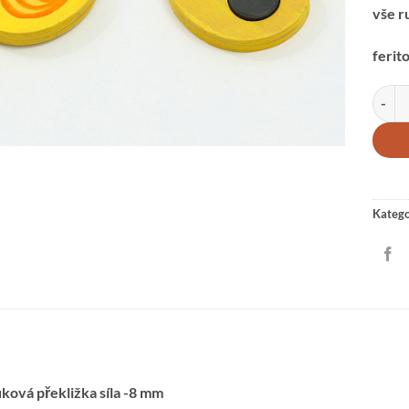
vše r
ferit
MAGN
Katego
ková překližka síla -8 mm