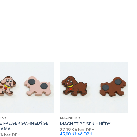
Přidat k
Přidat k
oblíbeným
oblíbeným
TKY
MAGNETKY
T-PEJSEK SV.HNĚDÝ SE
MAGNET-PEJSEK HNĚDÝ
NAMA
37,19
Kč
bez DPH
45,00
Kč
vč DPH
Kč
bez DPH