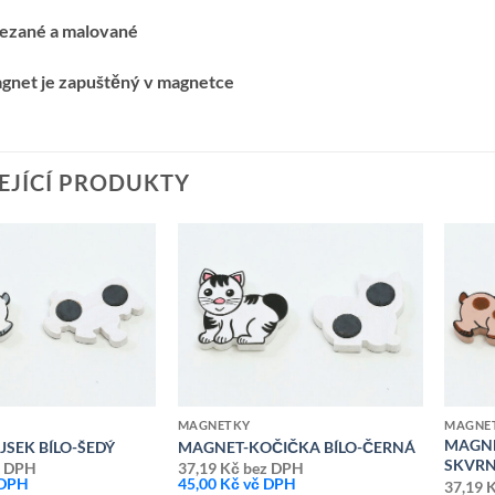
řezané a malované
agnet je zapuštěný v magnetce
EJÍCÍ PRODUKTY
Přidat k
Přidat k
oblíbeným
oblíbeným
MAGNETKY
MAGNE
MAGNE
SEK BÍLO-ŠEDÝ
MAGNET-KOČIČKA BÍLO-ČERNÁ
SKVR
 DPH
37,19
Kč
bez DPH
 DPH
45,00
Kč
vč DPH
37,19