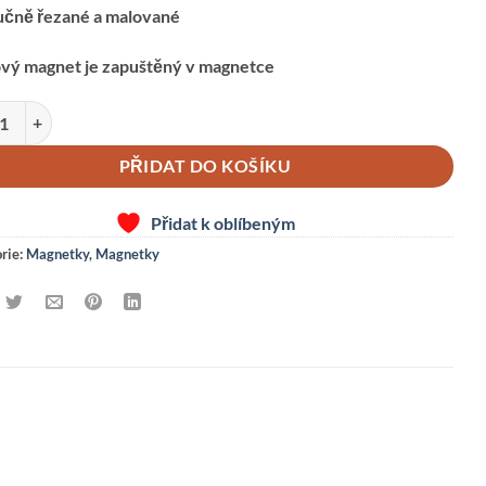
učně řezané a malované
ový magnet je zapuštěný v magnetce
T-HRUŠTIČKA množství
PŘIDAT DO KOŠÍKU
Přidat k oblíbeným
rie:
Magnetky
,
Magnetky