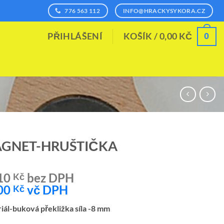
776 563 112
INFO@HRACKYSYKORA.CZ
0
PŘIHLÁŠENÍ
KOŠÍK /
0,00
KČ
GNET-HRUŠTIČKA
10
bez DPH
Kč
00
vč DPH
Kč
iál-buková překližka síla -8 mm