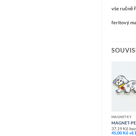
vše ručně 
feritový m
SOUVIS
Přidat k
Přidat k
oblíbeným
oblíbeným
MAGNETKY
MAGNETKY
A
MAGNET-KOČIČKA ŠEDO-BÍLÁ
MAGNET-PEJ
37,19
Kč
bez DPH
37,19
Kč
bez
45,00
Kč
vč DPH
45,00
Kč
vč