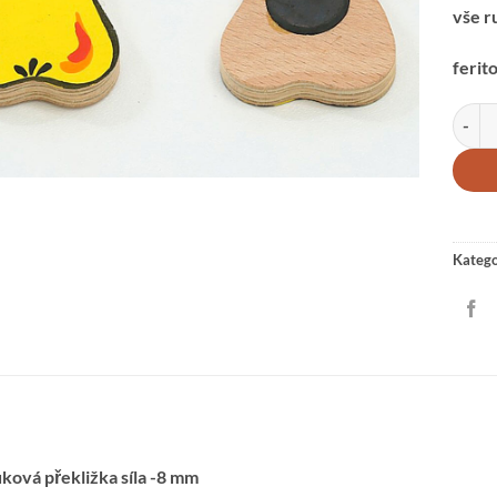
vše r
ferit
MAGNE
Katego
ková překližka síla -8 mm