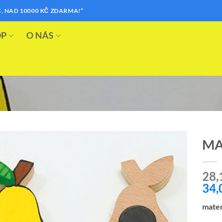
, NAD 10000 KČ ZDARMA!“
OP
O NÁS
MA
Přidat k
28,
oblíbeným
34,
mater