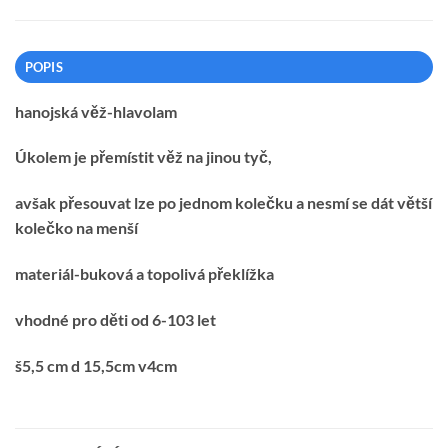
POPIS
hanojská věž-hlavolam
Úkolem je přemístit věž na jinou tyč,
avšak přesouvat lze po jednom kolečku a nesmí se dát větší
kolečko na menší
materiál-buková a topolivá překlížka
vhodné pro děti od 6-103 let
š5,5 cm d 15,5cm v4cm