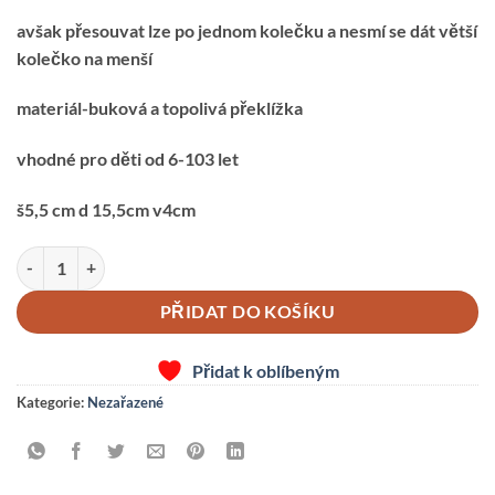
avšak přesouvat lze po jednom kolečku a nesmí se dát větší
kolečko na menší
materiál-buková a topolivá překlížka
vhodné pro děti od 6-103 let
š5,5 cm d 15,5cm v4cm
Hlavolam Hanojská věž množství
PŘIDAT DO KOŠÍKU
Přidat k oblíbeným
Kategorie:
Nezařazené