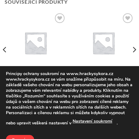
SOUVISEJÍCÍ PRODUKTY
Přidat k
Přidat k
oblíbeným
oblíbeným
www.hrackysykora.cz
Principy ochrany soukromí na
www.hrackysykora.cz se vám snažíme přizpůsobit na míru. Na
NEZAŘAZENÉ
NEZAŘAZENÉ
Hlavolam čtverec-tangram-
STROM-PODZIM-3
základě vašeho chování na webu personalizujeme jeho obsah a
7dílků
zobrazujeme vám relevantní nabídky a produkty. Kliknutím na
1 198,35
Kč
bez DPH
1 450,00
Kč
vč DPH
28,93
Kč
bez DPH
tlačítko „Rozumím“ souhlasíte s využíváním cookies a použití
35,00
Kč
vč DPH
údajů o vašem chování na webu pro zobrazení cílené reklamy
na sociálních sítích a v reklamních sítích na dalších webech.
Personalizaci a cílenou reklamu si můžete kdykoliv vypnout
Nastavení soukromí
nebo upravit veškerá nastavení v
.