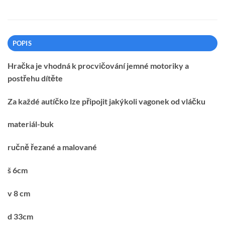
POPIS
Hračka je vhodná k procvičování jemné motoriky a
postřehu dítěte
Za každé autíčko lze připojit jakýkoli vagonek od vláčku
materiál-buk
ručně řezané a malované
š 6cm
v 8 cm
d 33cm