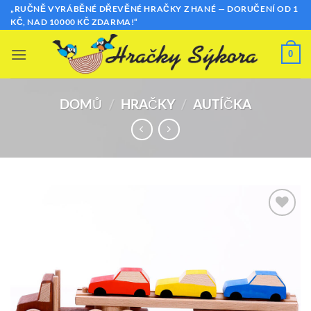
Přeskočit
„RUČNĚ VYRÁBĚNÉ DŘEVĚNÉ HRAČKY Z HANÉ — DORUČENÍ OD 1
KČ, NAD 10000 KČ ZDARMA!“
na
obsah
0
DOMŮ
/
HRAČKY
/
AUTÍČKA
Přidat k
oblíbeným