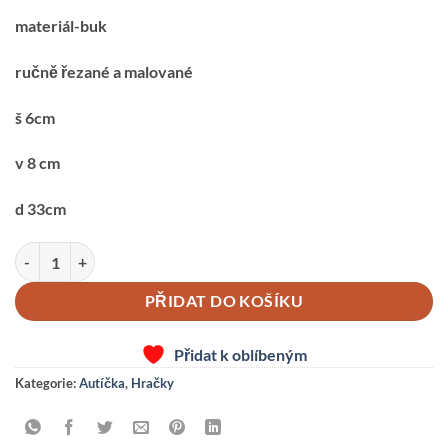
materiál-buk
ručně řezané a malované
š 6cm
v 8 cm
d 33cm
Auto-2-návěs množství
PŘIDAT DO KOŠÍKU
Přidat k oblíbeným
Kategorie:
Autíčka
,
Hračky