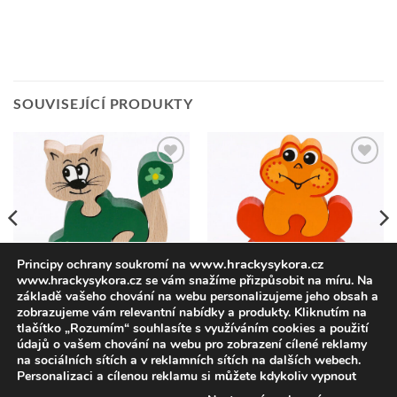
SOUVISEJÍCÍ PRODUKTY
Přidat k
Přidat k
oblíbeným
oblíbeným
www.hrackysykora.cz
Principy ochrany soukromí na
www.hrackysykora.cz se vám snažíme přizpůsobit na míru. Na
HRAČKY
HRAČKY
Kočička zelená tmavá -
Žabka oranžovo-červená-
základě vašeho chování na webu personalizujeme jeho obsah a
rozkládací
rozkládací
zobrazujeme vám relevantní nabídky a produkty. Kliknutím na
37,19
Kč
bez DPH
37,19
Kč
bez DPH
tlačítko „Rozumím“ souhlasíte s využíváním cookies a použití
45,00
Kč
vč DPH
45,00
Kč
vč DPH
údajů o vašem chování na webu pro zobrazení cílené reklamy
na sociálních sítích a v reklamních sítích na dalších webech.
Personalizaci a cílenou reklamu si můžete kdykoliv vypnout