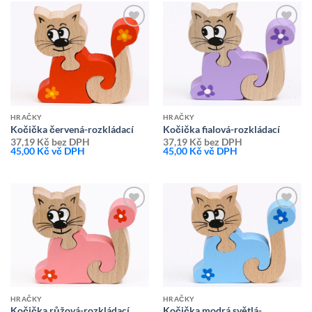
Přidat k
Přidat k
oblíbeným
oblíbeným
HRAČKY
HRAČKY
Kočička červená-rozkládací
Kočička fialová-rozkládací
37,19
Kč
bez DPH
37,19
Kč
bez DPH
45,00
Kč
vč DPH
45,00
Kč
vč DPH
Přidat k
Přidat k
oblíbeným
oblíbeným
HRAČKY
HRAČKY
Kočička modrá světlá-
Kočička růžová-rozkládací