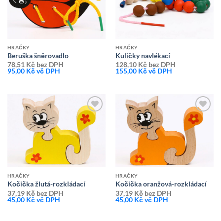
HRAČKY
HRAČKY
Beruška šněrovadlo
Kuličky navlékací
78,51
Kč
bez DPH
128,10
Kč
bez DPH
95,00
Kč
vč DPH
155,00
Kč
vč DPH
Přidat k
Přidat k
oblíbeným
oblíbeným
HRAČKY
HRAČKY
Kočička žlutá-rozkládací
Kočička oranžová-rozkládací
37,19
Kč
bez DPH
37,19
Kč
bez DPH
45,00
Kč
vč DPH
45,00
Kč
vč DPH