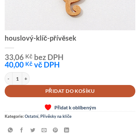
houslový-klíč-přívěsek
33,06
bez DPH
Kč
40,00
vč DPH
Kč
houslový-klíč-přívěsek množství
PŘIDAT DO KOŠÍKU
Přidat k oblíbeným
Kategorie:
Ostatní
,
Přívěsky na klíče