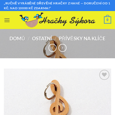
Přeskočit
„RUČNĚ VYRÁBĚNÉ DŘEVĚNÉ HRAČKY Z HANÉ — DORUČENÍ OD 1
KČ, NAD 10000 KČ ZDARMA!“
na
obsah
0
DOMŮ
/
OSTATNÍ
/
PŘÍVĚSKY NA KLÍČE
Přidat k
oblíbeným