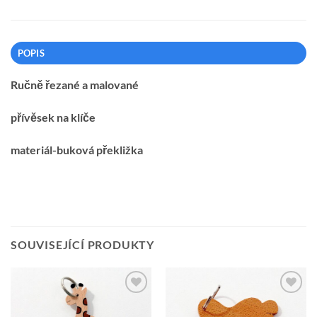
POPIS
Ručně řezané a malované
přívěsek na klíče
materiál-buková překližka
SOUVISEJÍCÍ PRODUKTY
Přidat k
Přidat k
oblíbeným
oblíbeným