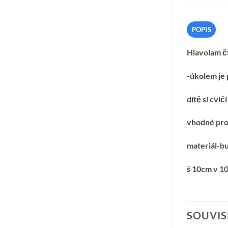
POPIS
Hlavolam č
-úkolem je
dítě si cvič
vhodné pro 
materiál-b
š 10cm v 1
SOUVIS