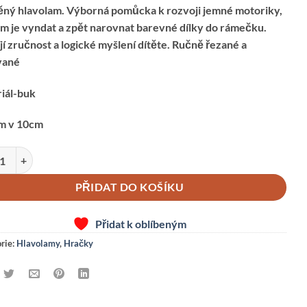
ný hlavolam. Výborná pomůcka k rozvoji jemné motoriky,
m je vyndat a zpět narovnat barevné dílky do rámečku.
jí zručnost a logické myšlení dítěte. Ručně řezané a
vané
iál-buk
m v 10cm
am čtverec množství
PŘIDAT DO KOŠÍKU
Přidat k oblíbeným
rie:
Hlavolamy
,
Hračky