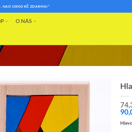
, NAD 10000 KČ ZDARMA!“
OP
O NÁS
Hla
Přidat k
74,
oblíbeným
90,
Hlavo