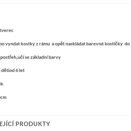
tverec
 po vyndat kostky z rámu a opět naskládat barevné kostičky d
í postřeh,učí se základní barvy
dětiod 6 let
uk
0cm
EJÍCÍ PRODUKTY