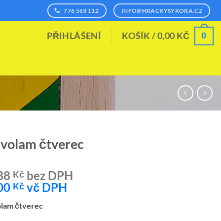
776 563 112
INFO@HRACKYSYKORA.CZ
0
PŘIHLÁŠENÍ
KOŠÍK /
0,00
KČ
volam čtverec
38
bez DPH
Kč
00
vč DPH
Kč
lam čtverec