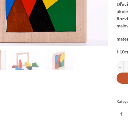
Dřevě
úkole
Rozví
malo
mater
š 10c
Hlavol
Katego