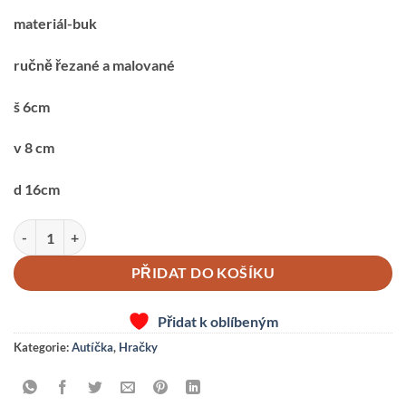
materiál-buk
ručně řezané a malované
š 6cm
v 8 cm
d 16cm
Auto-4-cisterna množství
PŘIDAT DO KOŠÍKU
Přidat k oblíbeným
Kategorie:
Autíčka
,
Hračky