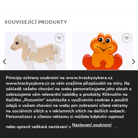
SOUVISEJÍCÍ PRODUKTY
Přidat k
Přidat k
oblíbeným
oblíbeným
www.hrackysykora.cz
Principy ochrany soukromí na
www.hrackysykora.cz se vám snažíme přizpůsobit na míru. Na
HRAČKY
HRAČKY
Žabka oranžovo-červená-
Koník Běloušek-rozkládací
základě vašeho chování na webu personalizujeme jeho obsah a
rozkládací
zobrazujeme vám relevantní nabídky a produkty. Kliknutím na
90,91
Kč
bez DPH
110,00
Kč
vč DPH
37,19
Kč
bez DPH
tlačítko „Rozumím“ souhlasíte s využíváním cookies a použití
45,00
Kč
vč DPH
údajů o vašem chování na webu pro zobrazení cílené reklamy
na sociálních sítích a v reklamních sítích na dalších webech.
Personalizaci a cílenou reklamu si můžete kdykoliv vypnout
Nastavení soukromí
nebo upravit veškerá nastavení v
.