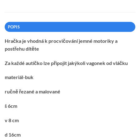
POPIS
Hračka je vhodná k procvičování jemné motoriky a
postřehu dítěte
Za každé autíčko lze připojit jakýkoli vagonek od vláčku
materiál-buk
ručně řezané a malované
š 6cm
v 8 cm
d 16cm